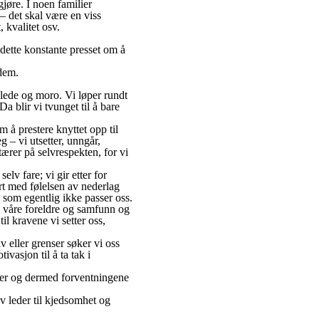
jøre. I noen familier
 – det skal være en viss
 kvalitet osv.
dette konstante presset om å
 dem.
glede og moro. Vi løper rundt
a blir vi tvunget til å bare
m å prestere knyttet opp til
eg – vi utsetter, unngår,
tærer på selvrespekten, for vi
elv fare; vi gir etter for
rt med følelsen av nederlag
 som egentlig ikke passer oss.
fra våre foreldre og samfunn og
il kravene vi setter oss,
av eller grenser søker vi oss
ivasjon til å ta tak i
inger og dermed forventningene
av leder til kjedsomhet og