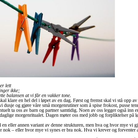
r lett
inger ikke;
ette balansen at vi får en vakker tone.
skal klare en hel del i løpet av en dag. Først og fremst skal vi stå opp av 
 vi dusje og gjøre våre små morgenrutiner som å spise frokost, pusse ten
uelt ta oss av barn og partner samtidig. Noen av oss legger også inn en
daglige morgenritualet. Dagen møter oss med jobb og forpliktelser på lø
til en eller annen variant av denne strukturen, men hva og hvor mye vi gjø
 nok – eller hvor mye vi synes er bra nok. Hva vi krever og forventer av