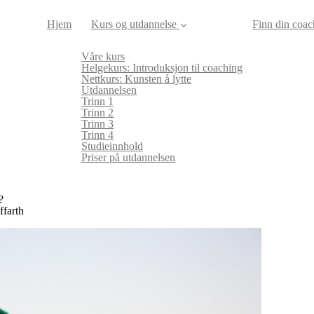
Hjem
Kurs og utdannelse
Finn din coac
Våre kurs
Helgekurs: Introduksjon til coaching
Nettkurs: Kunsten å lytte
Utdannelsen
Trinn 1
Trinn 2
Trinn 3
Trinn 4
Studieinnhold
Priser på utdannelsen
?
ffarth