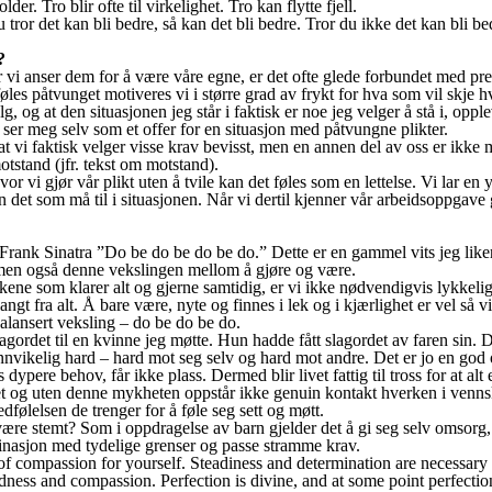
lder. Tro blir ofte til virkelighet. Tro kan flytte fjell.
 tror det kan bli bedre, så kan det bli bedre. Tror du ikke det kan bli bed
?
r vi anser dem for å være våre egne, er det ofte glede forbundet med pre
s påtvunget motiveres vi i større grad av frykt for hva som vil skje hvi
alg, og at den situasjonen jeg står i faktisk er noe jeg velger å stå i, oppl
 ser meg selv som et offer for en situasjon med påtvungne plikter.
 at vi faktisk velger visse krav bevisst, men en annen del av oss er ikk
otstand (jfr. tekst om motstand).
vor vi gjør vår plikt uten å tvile kan det føles som en lettelse. Vi lar en yt
un det som må til i situasjonen. Når vi dertil kjenner vår arbeidsoppgav
Frank Sinatra ”Do be do be do be do.” Dette er en gammel vits jeg lik
, men også denne vekslingen mellom å gjøre og være.
kene som klarer alt og gjerne samtidig, er vi ikke nødvendigvis lykkeli
langt fra alt. Å bare være, nyte og finnes i lek og i kjærlighet er vel så v
alansert veksling – do be do be do.
lagordet til en kvinne jeg møtte. Hun hadde fått slagordet av faren sin. 
unnvikelig hard – hard mot seg selv og hard mot andre. Det er jo en god
ypere behov, får ikke plass. Dermed blir livet fattig til tross for at alt er
et og uten denne mykheten oppstår ikke genuin kontakt hverken i vennsk
dfølelsen de trenger for å føle seg sett og møtt.
 være stemt? Som i oppdragelse av barn gjelder det å gi seg selv omso
binasjon med tydelige grenser og passe stramme krav.
 of compassion for yourself. Steadiness and determination are necessary 
dness and compassion. Perfection is divine, and at some point perfecti