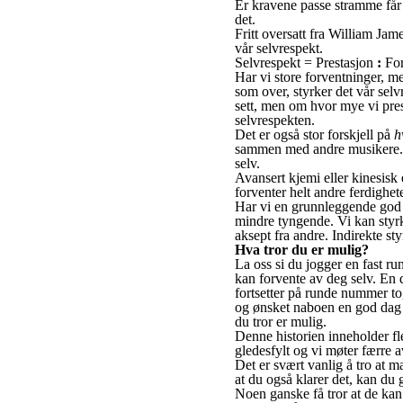
Er kravene passe stramme får v
det.
Fritt oversatt fra William Jam
vår selvrespekt.
Selvrespekt = Prestasjon
:
For
Har vi store forventninger, me
som over, styrker det vår selv
sett, men om hvor mye vi prest
selvrespekten.
Det er også stor forskjell på
h
sammen med andre musikere. Kla
selv.
Avansert kjemi eller kinesisk 
forventer helt andre ferdighete
Har vi en grunnleggende god se
mindre tyngende. Vi kan styrk
aksept fra andre. Indirekte st
Hva tror du er mulig?
La oss si du jogger en fast r
kan forvente av deg selv. En
fortsetter på runde nummer to
og ønsket naboen en god dag v
du tror er mulig.
Denne historien inneholder fle
gledesfylt og vi møter færre 
Det er svært vanlig å tro at 
at du også klarer det, kan du g
Noen ganske få tror at de kan