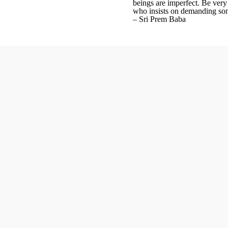
beings are imperfect. Be very 
who insists on demanding som
– Sri Prem Baba