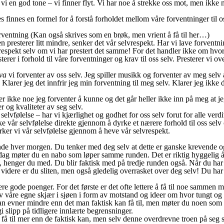
i en god tone – vi finner flyt. Vi har noe å strekke oss mot, men ikke m
es finnes en formel for å forstå forholdet mellom våre forventninger til o
ventning (Kan også skrives som en brøk, men vrient å få til her…)
n presterer litt mindre, senker det vår selvrespekt. Har vi lave forvent
respekt selv om vi har prestert det samme! For det handler ikke om hvor
erer i forhold til våre forventninger og krav til oss selv. Presterer vi o
va
vi forventer av oss selv. Jeg spiller musikk og forventer av meg selv
rer jeg det innfrir jeg min forventning til meg selv. Klarer jeg ikke d
er ikke noe jeg forventer å kunne og det går heller ikke inn på meg at j
r og kvaliteter av seg selv.
lvfølelse – har vi kjærlighet og godhet for oss selv forut for alle verd
e vår selvfølelse direkte gjennom å dyrke et nærere forhold til oss sel
yrker vi vår selvfølelse gjennom å heve vår selvrespekt.
unde hver morgen. Du tenker med deg selv at dette er ganske krevende og
 dag møter du en nabo som løper samme runden. Det er riktig hyggelig 
, henger du med. Du blir faktisk med på tredje runden også. Når du har
idere er du sliten, men også gledelig overrasket over deg selv! Du har 
re gode poenger. For det første er det ofte lettere å få til noe sammen 
av våre egne skjær i sjøen i form av motstand og ideer om hvor tungt og
man evner mindre enn det man faktisk kan få til, men møter du noen som 
i slipp på tidligere innlærte begrensninger.
 få til mer enn de faktisk kan, men selv denne overdrevne troen på seg