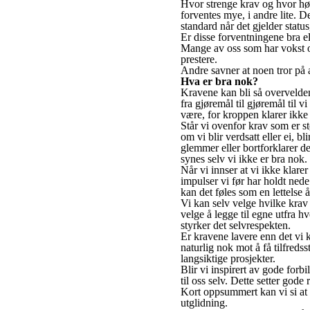
Hvor strenge krav og hvor høy
forventes mye, i andre lite. De
standard når det gjelder status
Er disse forventningene bra el
Mange av oss som har vokst op
prestere.
Andre savner at noen tror på a
Hva er bra nok?
Kravene kan bli så overveldend
fra gjøremål til gjøremål til v
være, for kroppen klarer ikke 
Står vi ovenfor krav som er stø
om vi blir verdsatt eller ei, bl
glemmer eller bortforklarer de
synes selv vi ikke er bra nok. 
Når vi innser at vi ikke klarer 
impulser vi før har holdt ned
kan det føles som en lettelse 
Vi kan selv velge hvilke krav v
velge å legge til egne utfra h
styrker det selvrespekten.
Er kravene lavere enn det vi ka
naturlig nok mot å få tilfredss
langsiktige prosjekter.
Blir vi inspirert av gode forbi
til oss selv. Dette setter gode
Kort oppsummert kan vi si at f
utglidning.