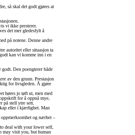
re, så skal det godt gjøres at
stasjonen.
s vi ikke presterer.
eves det mer gledesfylt å
e med på notene. Denne andre
re autoritet eller situasjon ta
e godt kan vi komme inn i en
er godt. Den poengterer både
gere av den grunn. Prestasjon
iktig for livsgleden. Å gjøre
Det høres jo tøft ut, men med
 oppskrift for å oppnå mye,
 på stell ytre sett.
ap eller i kjærlighet. Man
rg, oppmerksomhet og nærhet –
to deal with your lower self,
on may visit you, but human