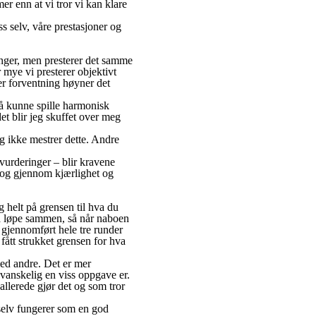
er enn at vi tror vi kan klare
ss selv, våre prestasjoner og
ninger, men presterer det samme
 mye vi presterer objektivt
ver forventning høyner det
 å kunne spille harmonisk
et blir jeg skuffet over meg
eg ikke mestrer dette. Andre
ivurderinger – blir kravene
v og gjennom kjærlighet og
 helt på grensen til hva du
å løpe sammen, så når naboen
 gjennomført hele tre runder
fått strukket grensen for hva
med andre. Det er mer
 vanskelig en viss oppgave er.
allerede gjør det og som tror
 selv fungerer som en god