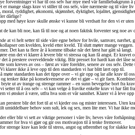
e forventninger vi har til oss selv har mye med vår familiebakgrunn å g
t er mange slags krav vi stiller til oss selv, våre nærmeste og til våre liv
, moral, ryddighet, økonomi, skjønnhet, dyktighet, lojalitet, gjensidighet,
ler dårlige?
p med høye krav skulle ønske vi kunne bli verdsatt for den vi er uten 
t de kan bli noe, kan få til noe og at noen faktisk forventer seg noe av
e at vi helt setter til side våre egne behov for hvile, samvær, nærhet, 
i kollapser om kvelden, kveld etter kveld. Til slutt møter mange veggen. D
mer. Det kan ta flere år å komme tilbake når det først har gått så langt.
rre enn det vi klarer å levere blir vi stressa og kan få angst. Er kravet o
ir det å prestere overveldende viktig. Blir presset for hardt kan det låse s
tte som kreves av oss – først av våre foreldre, senere av oss selv. Dette 
Vi klarer ikke å leve opp til den standarden vi har blitt lært opp til.
å møte standarden kan det tippe over – vi gir opp og lar alle krav til oss s
e og tenker ikke på konsekvensene av det vi gjør – vi gir faen. Kombine
å bryte ut av trange og strenge rammer – en sunn bevegelse bort fra krav
i setter til å oss selv – vi kan velge å fravike enkelte krav vi har fått 
vem vi ønsker å være, utfra hva som er vår sannhet. Klarer vi å leve opp t
n prestere blir det fort til at vi kjeder oss og mister interessen. Uten kr
tilt umiddelbare behov som sult, lek og sex, men lite mer. Vi har ikke mot
lder eller blir vi sett av viktige personer i våre liv, heves våre forhåpn
 rammer for hva vi gjør og gir oss motivasjon til å tenke fremover.
or strenge krav kan lede til stress, angst og utbrenthet og for slakke kr