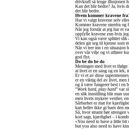
drivkraft så lenge illusjonen ho
Kan det blir bedre? Ja, hvis du
det blir bedre.
Hvem kommer kravene fra
Har vi valgt kravene selv elle
Kommer kravene utenfra og føle
Når jeg forstår at jeg har et v
oppfylle kravene enn hvis jeg
Vi kan også være splittet slik
delen gir seg til kjenne som m
Når vi trer inn i en situasjon h
over vår vilje og vi utfører k
god flyt.
Do be do be do
Meningen med livet er ifølge 
at livet er en sang og en lek
Er vi et av disse supermennes
er en viktig del av livet, men 
og å være fungerer best i en b
”
Work hard, play hard
” var s
en slik innstilling blir man u
men livets mykere verdier, ens d
Sårbarhet er mat for kjærligh
kan heller ikke gi barn den me
Så, hvor stramt bør strengen
kort sagt, kjærlighet – i kom
«You need to have a little bit
but you also need to have kin