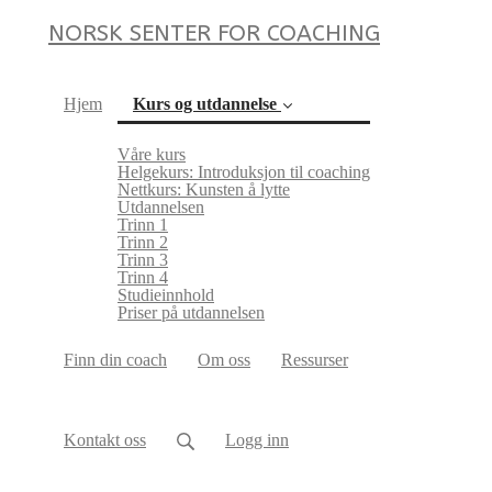
NORSK SENTER FOR COACHING
Hjem
Kurs og utdannelse
Våre kurs
Helgekurs: Introduksjon til coaching
Nettkurs: Kunsten å lytte
Utdannelsen
Trinn 1
Trinn 2
Trinn 3
(current)
Trinn 4
Studieinnhold
Priser på utdannelsen
Finn din coach
Om oss
Ressurser
Kontakt oss
Logg inn