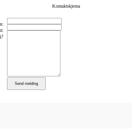
Kontaktskjema
n:
t:
g?