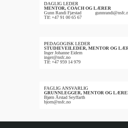
DAGLIG LEDER
MENTOR, COACH OG LÆRER
Gunn Randi Fjæstad gunnrandi@nsfc.
Tlf: +47 91 00 65 67
PEDAGOGISK LEDER
STUDIEVEILEDER, MENTOR OG LÆ
Inger Johanne Eidem
inger@nsfc.no
Tlf: +47 959 14 979
FAGLIG ANSVARLIG
GRUNNLEGGER, MENTOR OG LÆRE
Bjørn Årstad Seyffarth
bjorn@nsfc.no