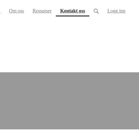
(current)
h
Om oss
Ressurser
Kontakt oss
Logg inn