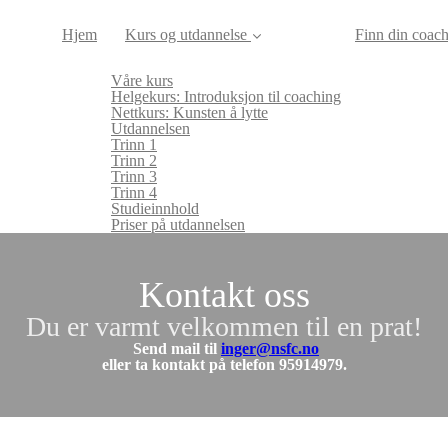
Hjem
Kurs og utdannelse
Finn din coac
Våre kurs
Helgekurs: Introduksjon til coaching
Nettkurs: Kunsten å lytte
Utdannelsen
Trinn 1
Trinn 2
Trinn 3
Trinn 4
Studieinnhold
Priser på utdannelsen
Kontakt oss
Du er varmt velkommen til en prat!
Send mail til
inger@nsfc.no
eller ta kontakt på telefon 95914979.